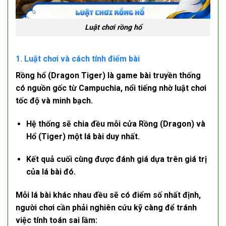
Luật chơi rồng hổ
1. Luật chơi và cách tính điểm bài
Rồng hổ
(Dragon Tiger) là game bài truyền thống
có nguồn gốc từ Campuchia, nổi tiếng nhờ luật chơi
tốc độ và minh bạch.
Hệ thống sẽ chia đều mỗi cửa Rồng (Dragon) và
Hổ (Tiger) một lá bài duy nhất.
Kết quả cuối cùng được đánh giá dựa trên giá trị
của lá bài đó.
Mỗi lá bài khác nhau đều sẽ có điểm số nhất định,
người chơi cần phải nghiên cứu kỹ càng để tránh
việc tính toán sai lầm: