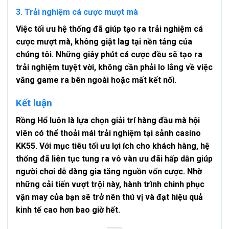
3. Trải nghiệm cá cược mượt mà
Việc tối ưu hệ thống đã giúp tạo ra trải nghiệm cá
cược mượt mà, không giật lag tại nền tảng của
chúng tôi. Những giây phút cá cược đều sẽ tạo ra
trải nghiệm tuyệt vời, không cần phải lo lắng về việc
văng game ra bên ngoài hoặc mất kết nối.
Kết luận
Rồng Hổ
luôn là lựa chọn giải trí hàng đầu mà hội
viên có thể thoải mái trải nghiệm tại sảnh
casino
KK55
. Với mục tiêu tối ưu lợi ích cho khách hàng, hệ
thống đã liên tục tung ra vô vàn ưu đãi hấp dẫn giúp
người chơi dễ dàng gia tăng nguồn vốn cược. Nhờ
những cải tiến vượt trội này, hành trình chinh phục
vận may của bạn sẽ trở nên thú vị và đạt hiệu quả
kinh tế cao hơn bao giờ hết.