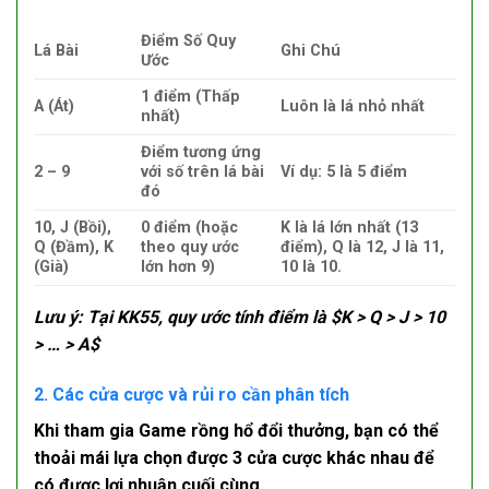
Điểm Số Quy
Lá Bài
Ghi Chú
Ước
1 điểm (Thấp
A (Át)
Luôn là lá nhỏ nhất
nhất)
Điểm tương ứng
2 – 9
với số trên lá bài
Ví dụ: 5 là 5 điểm
đó
10, J (Bồi),
0 điểm (hoặc
K là lá lớn nhất (13
Q (Đầm), K
theo quy ước
điểm), Q là 12, J là 11,
(Già)
lớn hơn 9)
10 là 10.
Lưu ý: Tại KK55, quy ước tính điểm là
$K > Q > J > 10
> … > A$
2. Các cửa cược và rủi ro cần phân tích
Khi tham gia
Game rồng hổ đổi thưởng
, bạn có thể
thoải mái lựa chọn được 3 cửa cược khác nhau để
có được lợi nhuận cuối cùng.