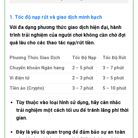
1. Tốc độ nạp rút và giao dịch minh bạch
Với đa dạng phương thức giao dịch hiện đại, hành
trình trải nghiệm của người chơi không cần chờ đợi
quá lâu cho các thao tác nạp/rút tiền.
Phương Thức Giao Dịch
Tốc Độ Nạp
Tốc Độ Rút
Chuyển khoản Ngân hàng
2 – 5 phút
3 – 7 phút
Ví điện tử
2 – 3 phút
3 – 5 phút
Tiền ảo (Crypto)
3 – 7 phút
5 – 10 phút
Tùy thuộc vào loại hình sử dụng, hãy cân nhắc
trải nghiệm một cách tối ưu để tránh lãng phí thời
gian.
Đây là yếu tố quan trọng để đảm bảo sự an toàn