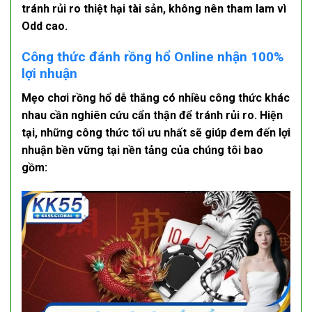
tránh rủi ro thiệt hại tài sản, không nên tham lam vì
Odd cao.
Công thức đánh rồng hổ Online nhận 100%
lợi nhuận
Mẹo chơi
rồng hổ dễ thắng
có nhiều công thức khác
nhau cần nghiên cứu cẩn thận để tránh rủi ro. Hiện
tại, những công thức tối ưu nhất sẽ giúp đem đến lợi
nhuận bền vững tại nền tảng của chúng tôi bao
gồm: