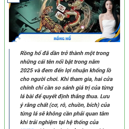
Rồng hổ
đã dần trở thành một trong
những cái tên nổi bật trong năm
2025 và đem đến lợi nhuận khổng lồ
cho người chơi. Khi tham gia, hai cửa
chính chỉ cần so sánh giá trị của từng
lá bài để quyết định thắng thua. Lưu
ý rằng chất (cơ, rô, chuồn, bích) của
từng lá sẽ không cần phải quan tâm
khi trải nghiệm tại hệ thống của