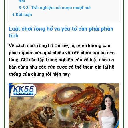
đối
3.3
3. Trải nghiệm cá cược mượt mà
4
Kết luận
Luật chơi rồng hổ và yếu tố cần phải phân
tích
Về cách chơi
rồng hổ Online
, hội viên không cần
phải nghiên cứu quá nhiều vấn đề phức tạp tại nền
tảng. Chỉ cần tập trung nghiên cứu về luật chơi cơ
bản cũng như các cửa cược có thể tham gia tại hệ
thống của chúng tôi hiện nay.