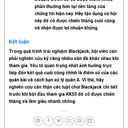
phần thưởng hơn tại nền tảng của
chúng tôi hiện nay. Hãy tận dụng cơ hội
này để có được chiến thắng cuối cùng
và nhận được lợi nhuận khủng.
Kết luận
Trong quá trình trải nghiệm
Blackjack
, hội viên cần
phải nghiên cứu kỹ càng nhiều vấn đề khác nhau khi
tham gia. Yếu tố quan trọng nhất ảnh hưởng trực
tiếp đến kết quả cuối cùng chính là điểm số của các
quân bài và cách bạn xử lý quân A. Vì thế, hãy
nghiên cứu cẩn thận các
luật chơi Blackjack
chi tiết
trước khi bắt đầu tham gia KK55 để có được chiến
thắng và làm giàu nhanh chóng.