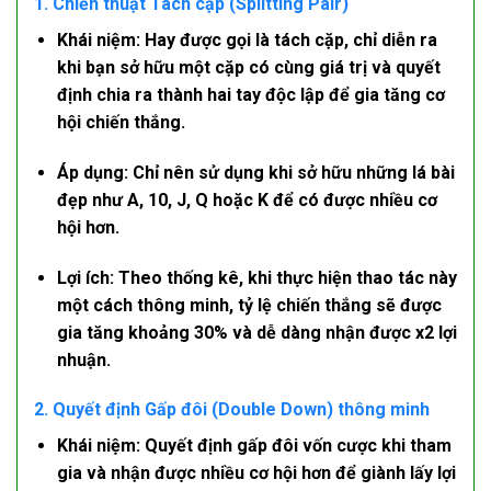
1. Chiến thuật Tách cặp (Splitting Pair)
Khái niệm:
Hay được gọi là tách cặp, chỉ diễn ra
khi bạn sở hữu một cặp có cùng giá trị và quyết
định chia ra thành hai tay độc lập để gia tăng cơ
hội chiến thắng.
Áp dụng:
Chỉ nên sử dụng khi sở hữu những lá bài
đẹp như A, 10, J, Q hoặc K để có được nhiều cơ
hội hơn.
Lợi ích:
Theo thống kê, khi thực hiện thao tác này
một cách thông minh, tỷ lệ chiến thắng sẽ được
gia tăng khoảng 30% và dễ dàng nhận được x2 lợi
nhuận.
2. Quyết định Gấp đôi (Double Down) thông minh
Khái niệm:
Quyết định gấp đôi vốn cược khi tham
gia và nhận được nhiều cơ hội hơn để giành lấy lợi