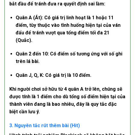
bắt đầu để tránh đưa ra quyết định sai lầm:
Quân A (Át):
Có giá trị linh hoạt là 1 hoặc 11
điểm, tùy thuộc vào tình huống hiện tại của ván
đấu để tránh vượt qua tổng điểm tối đa 21
(Quắc).
Quân 2 đến 10:
Có điểm số tương ứng với số ghi
trên lá bài.
Quân J, Q, K:
Có giá trị là 10 điểm.
Khi người chơi sở hữu từ 4 quân A trở lên, chúng sẽ
được tính là 1 điểm cho dù tổng số điểm hiện tại của
thành viên đang là bao nhiêu, đây là quy tắc đặc
biệt cần lưu ý.
3. Nguyên tắc rút thêm bài (Hit)