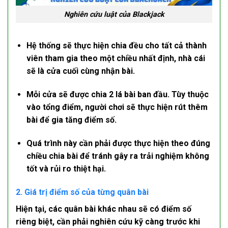
Nghiên cứu luật của Blackjack
Hệ thống sẽ thực hiện chia đều cho tất cả thành
viên tham gia theo một chiều nhất định, nhà cái
sẽ là cửa cuối cùng nhận bài.
Mỗi cửa sẽ được chia 2 lá bài ban đầu. Tùy thuộc
vào tổng điểm, người chơi sẽ thực hiện rút thêm
bài để gia tăng điểm số.
Quá trình này cần phải được thực hiện theo đúng
chiều chia bài để tránh gây ra trải nghiệm không
tốt và rủi ro thiệt hại.
2. Giá trị điểm số của từng quân bài
Hiện tại, các quân bài khác nhau sẽ có điểm số
riêng biệt, cần phải nghiên cứu kỹ càng trước khi