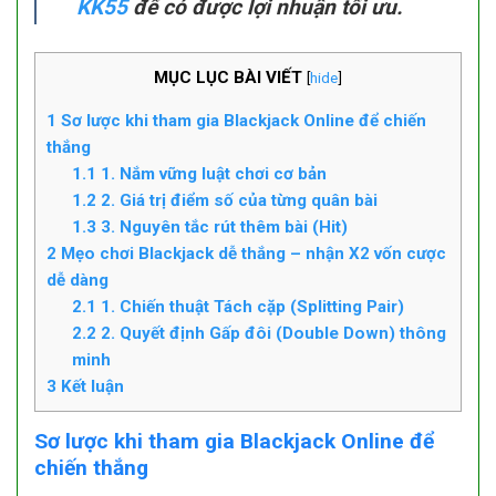
KK55
để có được lợi nhuận tối ưu.
MỤC LỤC BÀI VIẾT
[
hide
]
1
Sơ lược khi tham gia Blackjack Online để chiến
thắng
1.1
1. Nắm vững luật chơi cơ bản
1.2
2. Giá trị điểm số của từng quân bài
1.3
3. Nguyên tắc rút thêm bài (Hit)
2
Mẹo chơi Blackjack dễ thắng – nhận X2 vốn cược
dễ dàng
2.1
1. Chiến thuật Tách cặp (Splitting Pair)
2.2
2. Quyết định Gấp đôi (Double Down) thông
minh
3
Kết luận
Sơ lược khi tham gia Blackjack Online để
chiến thắng