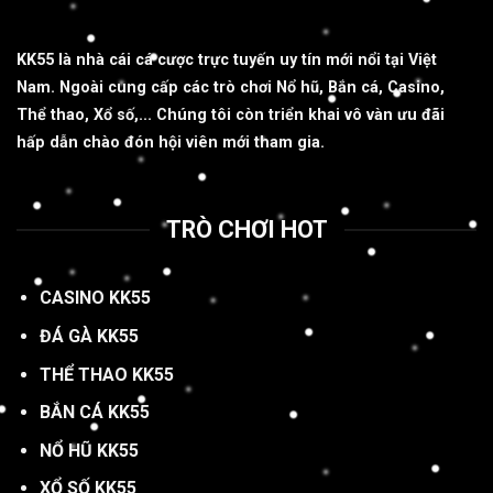
KK55
là nhà cái cá cược trực tuyến uy tín mới nổi tại Việt
Nam. Ngoài cung cấp các trò chơi Nổ hũ, Bắn cá, Casino,
Thể thao, Xổ số,... Chúng tôi còn triển khai vô vàn ưu đãi
hấp dẫn chào đón hội viên mới tham gia.
TRÒ CHƠI HOT
CASINO KK55
ĐÁ GÀ KK55
THỂ THAO KK55
BẮN CÁ KK55
NỔ HŨ KK55
XỔ SỐ KK55