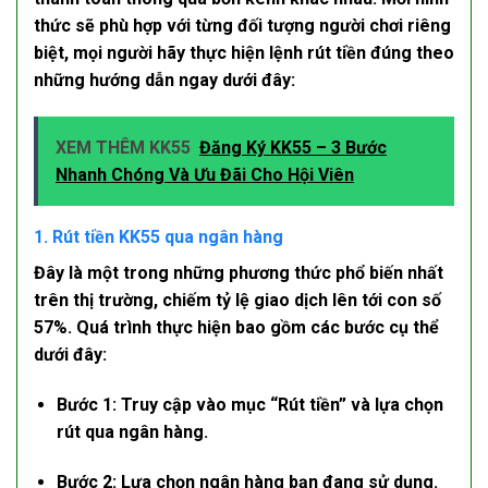
thức sẽ phù hợp với từng đối tượng người chơi riêng
biệt, mọi người hãy thực hiện lệnh
rút tiền
đúng theo
những hướng dẫn ngay dưới đây:
XEM THÊM KK55
Đăng Ký KK55 – 3 Bước
Nhanh Chóng Và Ưu Đãi Cho Hội Viên
1. Rút tiền KK55 qua ngân hàng
Đây là một trong những phương thức phổ biến nhất
trên thị trường, chiếm tỷ lệ giao dịch lên tới con số
57%. Quá trình thực hiện bao gồm các bước cụ thể
dưới đây:
Bước 1:
Truy cập vào mục
“Rút tiền”
và lựa chọn
rút qua ngân hàng.
Bước 2:
Lựa chọn ngân hàng bạn đang sử dụng.