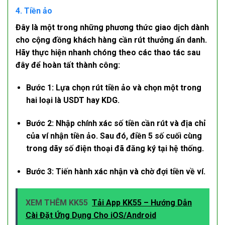
4. Tiền ảo
Đây là một trong những phương thức giao dịch dành
cho cộng đồng khách hàng cần rút thưởng ẩn danh.
Hãy thực hiện nhanh chóng theo các thao tác sau
đây để hoàn tất thành công:
Bước 1:
Lựa chọn rút tiền ảo và chọn một trong
hai loại là USDT hay KDG.
Bước 2:
Nhập chính xác số tiền cần rút và địa chỉ
của ví nhận tiền ảo. Sau đó, điền 5 số cuối cùng
trong dãy số điện thoại đã đăng ký tại hệ thống.
Bước 3:
Tiến hành xác nhận và chờ đợi tiền về ví.
XEM THÊM KK55
Tải App KK55 – Hướng Dẫn
Cài Đặt Ứng Dụng Cho iOS/Android