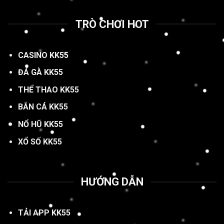
TRÒ CHƠI HOT
CASINO KK55
ĐÁ GÀ KK55
THỂ THAO KK55
BẮN CÁ KK55
NỔ HŨ KK55
XỔ SỐ KK55
HƯỚNG DẪN
TẢI APP KK55