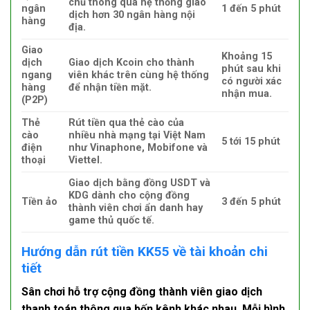
chủ thông qua hệ thống giao
ngân
1 đến 5 phút
dịch hơn 30 ngân hàng nội
hàng
địa.
Giao
Khoảng 15
dịch
Giao dịch Kcoin cho thành
phút sau khi
ngang
viên khác trên cùng hệ thống
có người xác
hàng
để nhận tiền mặt.
nhận mua.
(P2P)
Thẻ
Rút tiền qua thẻ cào của
cào
nhiều nhà mạng tại Việt Nam
5 tới 15 phút
điện
như Vinaphone, Mobifone và
thoại
Viettel.
Giao dịch bằng đồng USDT và
KDG dành cho cộng đồng
Tiền ảo
3 đến 5 phút
thành viên chơi ẩn danh hay
game thủ quốc tế.
Hướng dẫn rút tiền KK55 về tài khoản chi
tiết
Sân chơi hỗ trợ cộng đồng thành viên giao dịch
thanh toán thông qua bốn kênh khác nhau. Mỗi hình