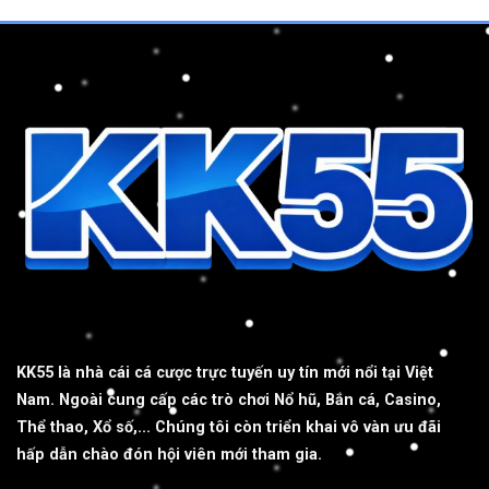
Đầu
Năm
2025
KK55
là nhà cái cá cược trực tuyến uy tín mới nổi tại Việt
Nam. Ngoài cung cấp các trò chơi Nổ hũ, Bắn cá, Casino,
Thể thao, Xổ số,... Chúng tôi còn triển khai vô vàn ưu đãi
hấp dẫn chào đón hội viên mới tham gia.