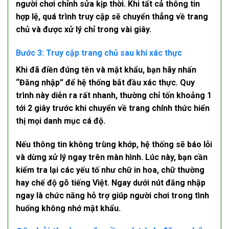
người chơi chỉnh sửa kịp thời. Khi tất cả thông tin
hợp lệ, quá trình truy cập sẽ chuyển thẳng về trang
chủ và được xử lý chỉ trong vài giây.
Bước 3: Truy cập trang chủ sau khi xác thực
Khi đã điền đúng tên và mật khẩu, bạn hãy nhấn
“Đăng nhập”
để hệ thống bắt đầu xác thực. Quy
trình này diễn ra rất nhanh, thường chỉ tốn khoảng 1
tới 2 giây trước khi chuyển về trang chính thức hiển
thị mọi danh mục
cá độ
.
Nếu thông tin không trùng khớp, hệ thống sẽ báo lỗi
và dừng xử lý ngay trên màn hình. Lúc này, bạn cần
kiểm tra lại các yếu tố như chữ in hoa, chữ thường
hay chế độ gõ tiếng Việt. Ngay dưới nút đăng nhập
ngay là chức năng hỗ trợ giúp người chơi trong tình
huống không nhớ mật khẩu.