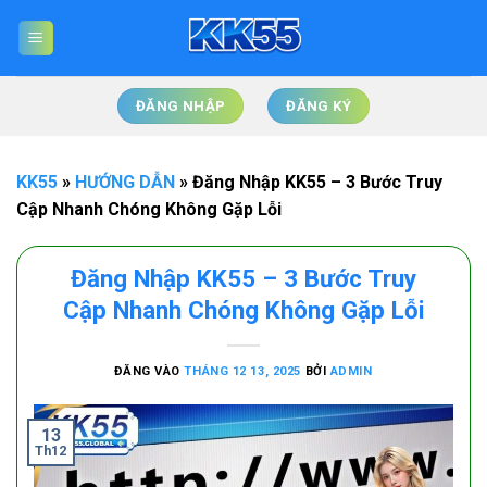
Bỏ
qua
nội
dung
ĐĂNG NHẬP
ĐĂNG KÝ
KK55
»
HƯỚNG DẪN
»
Đăng Nhập KK55 – 3 Bước Truy
Cập Nhanh Chóng Không Gặp Lỗi
Đăng Nhập KK55 – 3 Bước Truy
Cập Nhanh Chóng Không Gặp Lỗi
ĐĂNG VÀO
THÁNG 12 13, 2025
BỞI
ADMIN
13
Th12