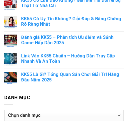
KK55 Có Lừa Đảo Không? Giải Mã Tin Đồn & Sự
Thật Từ Nhà Cái
Không
có
KK55 Có Uy Tín Không? Giải Đáp & Bằng Chứng
bình
luận
Rõ Ràng Nhất
ở
KK55
Không
Có
có
Đánh giá KK55 – Phân tích Ưu điểm và Sảnh
Lừa
bình
Đảo
luận
Game Hấp Dẫn 2025
Không?
ở
Giải
KK55
Không
Mã
Có
có
Link Vào KK55 Chuẩn – Hướng Dẫn Truy Cập
Tin
Uy
bình
Đồn
Tín
luận
Nhanh Và An Toàn
&
Không?
ở
Sự
Giải
Đánh
Không
Thật
Đáp
giá
có
KK55 Là Gì? Tổng Quan Sân Chơi Giải Trí Hàng
Từ
&
KK55
bình
Nhà
Bằng
–
luận
Đầu Năm 2025
Cái
Chứng
Phân
ở
Rõ
tích
Link
Không
Ràng
Ưu
Vào
có
Nhất
điểm
KK55
bình
DANH MỤC
và
Chuẩn
luận
Sảnh
–
ở
Game
Hướng
KK55
Hấp
Dẫn
Là
Dẫn
Truy
Gì?
DANH
2025
Cập
Tổng
MỤC
Nhanh
Quan
Và
Sân
An
Chơi