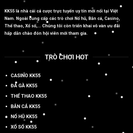
KK55
là nhà cái cá cược trực tuyến uy tín mới nổi tại Việt
Nam. Ngoài cung cấp các trò chơi Nổ hũ, Bắn cá, Casino,
Thể thao, Xổ số,... Chúng tôi còn triển khai vô vàn ưu đãi
hấp dẫn chào đón hội viên mới tham gia.
TRÒ CHƠI HOT
CASINO KK55
ĐÁ GÀ KK55
THỂ THAO KK55
BẮN CÁ KK55
NỔ HŨ KK55
XỔ SỐ KK55