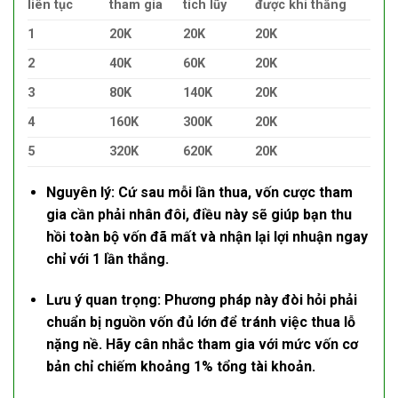
liên tục
tham gia
tích lũy
được khi thắng
1
20K
20K
20K
2
40K
60K
20K
3
80K
140K
20K
4
160K
300K
20K
5
320K
620K
20K
Nguyên lý:
Cứ sau mỗi lần thua, vốn cược tham
gia cần phải nhân đôi, điều này sẽ giúp bạn thu
hồi toàn bộ vốn đã mất và nhận lại lợi nhuận ngay
chỉ với 1 lần thắng.
Lưu ý quan trọng:
Phương pháp này đòi hỏi phải
chuẩn bị nguồn vốn đủ lớn để tránh việc thua lỗ
nặng nề. Hãy cân nhắc tham gia với mức vốn cơ
bản chỉ chiếm khoảng 1% tổng tài khoản.