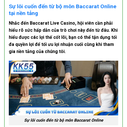
Sự lôi cuốn đến từ bộ môn Baccarat Online
tại nền tảng
Nhắc đến
Baccarat Live Casino
, hội viên cần phải
hiểu rõ sức hấp dẫn của trò chơi này đến từ đâu. Khi
hiểu được các lợi thế cốt lõi, bạn có thể tận dụng tối
đa quyền lợi để tối ưu lợi nhuận cuối cùng khi tham
gia nền tảng của chúng tôi.
Sự lôi cuốn đến từ bộ môn Baccarat Online