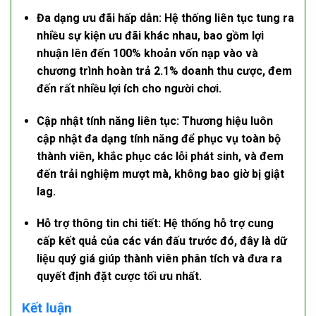
Đa dạng ưu đãi hấp dẫn:
Hệ thống liên tục tung ra
nhiều sự kiện ưu đãi khác nhau, bao gồm lợi
nhuận lên đến 100% khoản vốn nạp vào và
chương trình hoàn trả 2.1% doanh thu cược, đem
đến rất nhiều lợi ích cho người chơi.
Cập nhật tính năng liên tục:
Thương hiệu luôn
cập nhật đa dạng tính năng để phục vụ toàn bộ
thành viên, khắc phục các lỗi phát sinh, và đem
đến trải nghiệm mượt mà, không bao giờ bị giật
lag.
Hỗ trợ thông tin chi tiết:
Hệ thống hỗ trợ cung
cấp kết quả của các ván đấu trước đó, đây là dữ
liệu quý giá giúp thành viên phân tích và đưa ra
quyết định đặt cược tối ưu nhất.
Kết luận