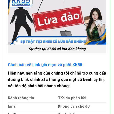
Sự thật tại KK55 có lừa đảo không
Cảnh báo về Link giả mạo và phốt KK55
Hiện nay, nền tảng của chúng tôi chỉ hỗ trợ cung cấp
đường Link chính xác thông qua một số kênh uy tín,
với tốc độ phản hồi nhanh chóng:
Kênh thông tin
Tốc độ phản hồi
Email
Không cần chờ đợi