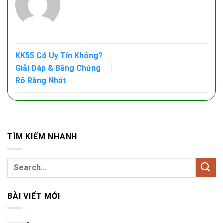
KK55 Có Uy Tín Không?
Giải Đáp & Bằng Chứng
Rõ Ràng Nhất
TÌM KIẾM NHANH
BÀI VIẾT MỚI