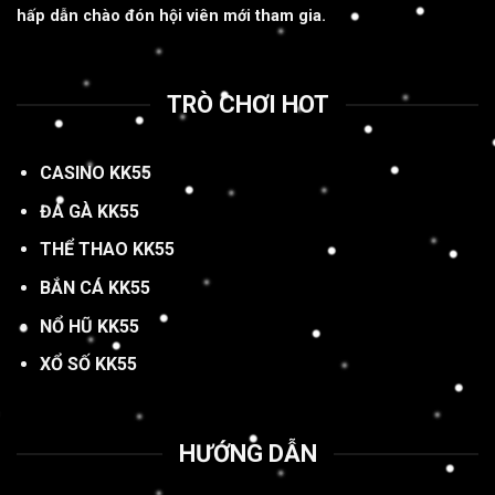
hấp dẫn chào đón hội viên mới tham gia.
TRÒ CHƠI HOT
CASINO KK55
ĐÁ GÀ KK55
THỂ THAO KK55
BẮN CÁ KK55
NỔ HŨ KK55
XỔ SỐ KK55
HƯỚNG DẪN