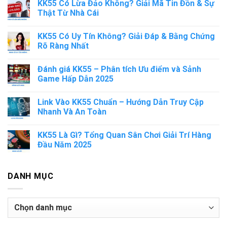
KK55 Có Lừa Đảo Không? Giải Mã Tin Đồn & Sự
Thật Từ Nhà Cái
Không
có
KK55 Có Uy Tín Không? Giải Đáp & Bằng Chứng
bình
luận
Rõ Ràng Nhất
ở
KK55
Không
Có
có
Đánh giá KK55 – Phân tích Ưu điểm và Sảnh
Lừa
bình
Đảo
luận
Game Hấp Dẫn 2025
Không?
ở
Giải
KK55
Không
Mã
Có
có
Link Vào KK55 Chuẩn – Hướng Dẫn Truy Cập
Tin
Uy
bình
Đồn
Tín
luận
Nhanh Và An Toàn
&
Không?
ở
Sự
Giải
Đánh
Không
Thật
Đáp
giá
có
KK55 Là Gì? Tổng Quan Sân Chơi Giải Trí Hàng
Từ
&
KK55
bình
Nhà
Bằng
–
luận
Đầu Năm 2025
Cái
Chứng
Phân
ở
Rõ
tích
Link
Không
Ràng
Ưu
Vào
có
Nhất
điểm
KK55
bình
DANH MỤC
và
Chuẩn
luận
Sảnh
–
ở
Game
Hướng
KK55
Hấp
Dẫn
Là
Dẫn
Truy
Gì?
DANH
2025
Cập
Tổng
MỤC
Nhanh
Quan
Và
Sân