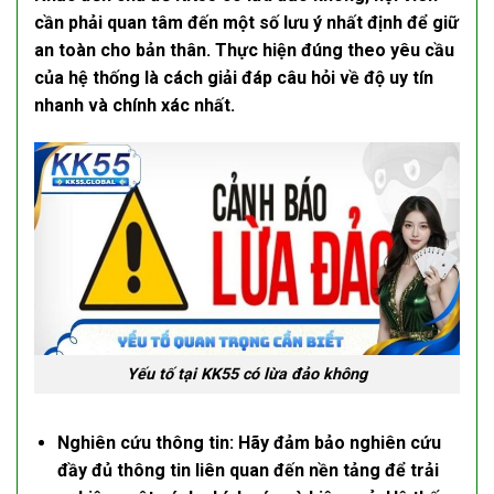
cần phải quan tâm đến một số lưu ý nhất định để giữ
an toàn cho bản thân. Thực hiện đúng theo yêu cầu
của hệ thống là cách giải đáp câu hỏi về độ uy tín
nhanh và chính xác nhất.
Yếu tố tại KK55 có lừa đảo không
Nghiên cứu thông tin:
Hãy đảm bảo nghiên cứu
đầy đủ thông tin liên quan đến nền tảng để trải