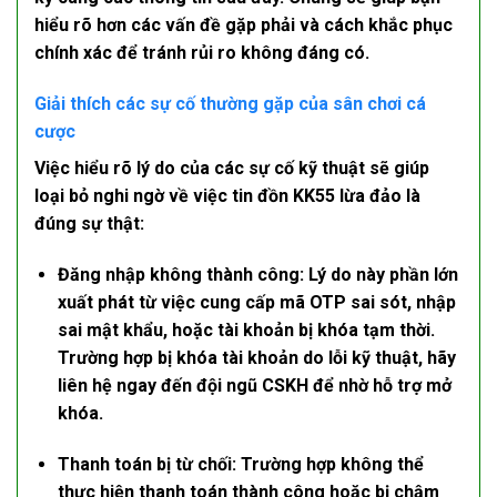
hiểu rõ hơn các vấn đề gặp phải và cách khắc phục
chính xác để tránh rủi ro không đáng có.
Giải thích các sự cố thường gặp của sân chơi cá
cược
Việc hiểu rõ lý do của các sự cố kỹ thuật sẽ giúp
loại bỏ nghi ngờ về việc
tin đồn KK55 lừa đảo
là
đúng sự thật:
Đăng nhập không thành công:
Lý do này phần lớn
xuất phát từ việc cung cấp mã OTP sai sót, nhập
sai mật khẩu, hoặc tài khoản bị khóa tạm thời.
Trường hợp bị khóa tài khoản do lỗi kỹ thuật, hãy
liên hệ ngay đến đội ngũ CSKH để nhờ hỗ trợ mở
khóa.
Thanh toán bị từ chối:
Trường hợp không thể
thực hiện thanh toán thành công hoặc bị chậm