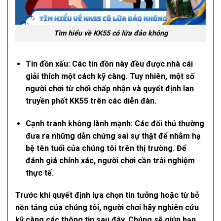
Tìm hiểu về KK55 có lừa đảo không
Tin đồn xấu:
Các tin đồn này đều được nhà cái
giải thích một cách kỹ càng. Tuy nhiên, một số
người chơi từ chối chấp nhận và quyết định lan
truyền
phốt KK55
trên các diễn đàn.
Cạnh tranh không lành mạnh:
Các đối thủ thường
đưa ra những dẫn chứng sai sự thật để nhằm hạ
bệ tên tuổi của chúng tôi trên thị trường. Để
đánh giá chính xác, người chơi cần trải nghiệm
thực tế.
Trước khi quyết định lựa chọn tin tưởng hoặc từ bỏ
nền tảng của chúng tôi, người chơi hãy nghiên cứu
kỹ càng các thông tin sau đây. Chúng sẽ giúp bạn