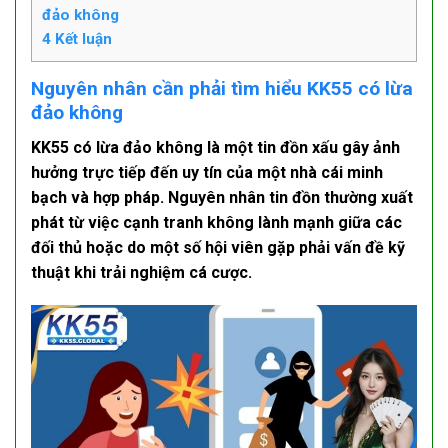
đảo không
4
Kết luận
Nguyên nhân cần phải tìm hiểu KK55 có lừa
đảo không
KK55 có lừa đảo không
là một tin đồn xấu gây ảnh
hưởng trực tiếp đến uy tín của một nhà cái minh
bạch và hợp pháp. Nguyên nhân tin đồn thường xuất
phát từ việc cạnh tranh không lành mạnh giữa các
đối thủ hoặc do một số hội viên gặp phải vấn đề kỹ
thuật khi trải nghiệm cá cược.