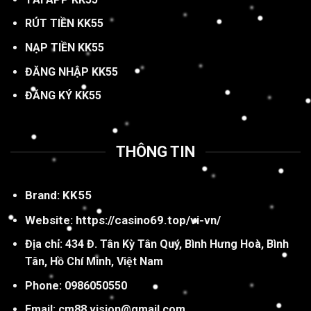
RÚT TIỀN KK55
NẠP TIỀN KK55
ĐĂNG NHẬP KK55
ĐĂNG KÝ KK55
THÔNG TIN
Brand:
KK55
Website:
https://casino69.top/vi-vn/
Địa chỉ:
434 Đ. Tân Kỳ Tân Quý, Bình Hưng Hoà, Bình
Tân, Hồ Chí Minh, Việt Nam
Phone: 0986050550
Email:
cm88.vision@gmail.com