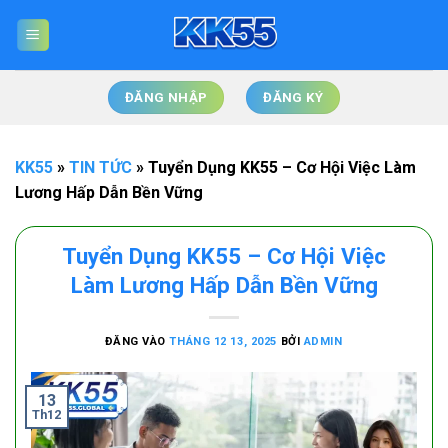
Bỏ
qua
nội
dung
ĐĂNG NHẬP
ĐĂNG KÝ
KK55
»
TIN TỨC
»
Tuyển Dụng KK55 – Cơ Hội Việc Làm
Lương Hấp Dẫn Bền Vững
Tuyển Dụng KK55 – Cơ Hội Việc
Làm Lương Hấp Dẫn Bền Vững
ĐĂNG VÀO
THÁNG 12 13, 2025
BỞI
ADMIN
13
Th12