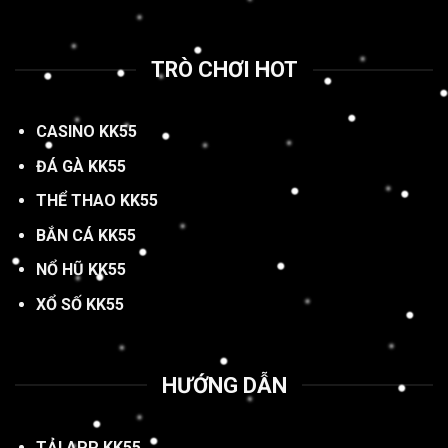
TRÒ CHƠI HOT
CASINO KK55
ĐÁ GÀ KK55
THỂ THAO KK55
BẮN CÁ KK55
NỔ HŨ KK55
XỔ SỐ KK55
HƯỚNG DẪN
TẢI APP KK55