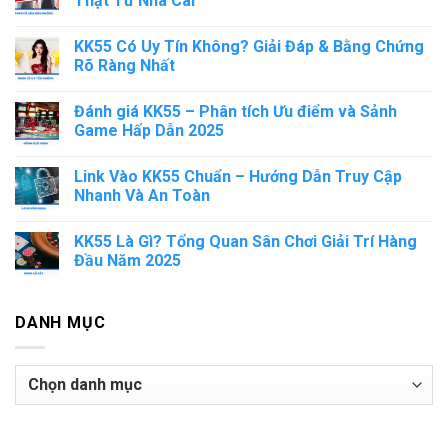
Thật Từ Nhà Cái
Không
có
KK55 Có Uy Tín Không? Giải Đáp & Bằng Chứng
bình
luận
Rõ Ràng Nhất
ở
KK55
Không
Có
có
Đánh giá KK55 – Phân tích Ưu điểm và Sảnh
Lừa
bình
Đảo
luận
Game Hấp Dẫn 2025
Không?
ở
Giải
KK55
Không
Mã
Có
có
Link Vào KK55 Chuẩn – Hướng Dẫn Truy Cập
Tin
Uy
bình
Đồn
Tín
luận
Nhanh Và An Toàn
&
Không?
ở
Sự
Giải
Đánh
Không
Thật
Đáp
giá
có
KK55 Là Gì? Tổng Quan Sân Chơi Giải Trí Hàng
Từ
&
KK55
bình
Nhà
Bằng
–
luận
Đầu Năm 2025
Cái
Chứng
Phân
ở
Rõ
tích
Link
Không
Ràng
Ưu
Vào
có
Nhất
điểm
KK55
bình
DANH MỤC
và
Chuẩn
luận
Sảnh
–
ở
Game
Hướng
KK55
Hấp
Dẫn
Là
Dẫn
Truy
Gì?
DANH
2025
Cập
Tổng
MỤC
Nhanh
Quan
Và
Sân
An
Chơi
Toàn
Giải