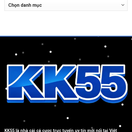
Dẫn
Truy
Gì?
DANH
2025
Cập
Tổng
MỤC
Nhanh
Quan
Và
Sân
An
Chơi
Toàn
Giải
Trí
Hàng
Đầu
Năm
2025
KK55
là nhà cái cá cược trực tuyến uy tín mới nổi tại Việt