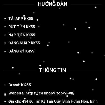
HƯỚNG DẪN
TẢI APP KK55
RÚT TIỀN KK55
NẠP TIỀN KK55
ĐĂNG NHẬP KK55
ĐĂNG KÝ KK55
THÔNG TIN
Brand:
KK55
Website:
https://casino69.top/vi-vn/
Địa chỉ:
434 Đ. Tân Kỳ Tân Quý, Bình Hưng Hoà, Bình