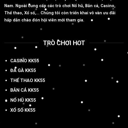
Nam. Ngoài cung cấp các trò chơi Nổ hũ, Bắn cá, Casino,
Thể thao, Xổ số,... Chúng tôi còn triển khai vô vàn ưu đãi
hấp dẫn chào đón hội viên mới tham gia.
TRÒ CHƠI HOT
CASINO KK55
ĐÁ GÀ KK55
THỂ THAO KK55
BẮN CÁ KK55
NỔ HŨ KK55
XỔ SỐ KK55