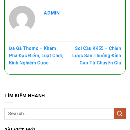
ADMIN
Đá Gà Thomo – Khám
Soi Cầu KK55 – Chiến
Phá Đặc Điểm, Luật Chơi,
Lược Săn Thưởng Đỉnh
Kinh Nghiệm Cược
Cao Từ Chuyên Gia
TÌM KIẾM NHANH