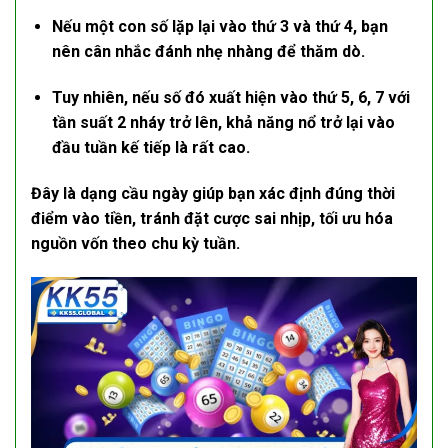
Nếu một con số lặp lại vào thứ 3 và thứ 4, bạn
nên cân nhắc đánh nhẹ nhàng để thăm dò.
Tuy nhiên, nếu số đó xuất hiện vào thứ 5, 6, 7 với
tần suất 2 nháy trở lên, khả năng nổ trở lại vào
đầu tuần kế tiếp là rất cao.
Đây là dạng cầu ngày giúp bạn xác định đúng thời
điểm vào tiền, tránh đặt cược sai nhịp, tối ưu hóa
nguồn vốn theo chu kỳ tuần.