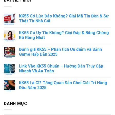
BÀI VIẾT MỚI
KK55 Có Lừa Đảo Không? Giải Mã Tin Đồn & Sự
Thật Từ Nhà Cái
Không
có
KK55 Có Uy Tín Không? Giải Đáp & Bằng Chứng
bình
luận
Rõ Ràng Nhất
ở
KK55
Không
Có
có
Đánh giá KK55 – Phân tích Ưu điểm và Sảnh
Lừa
bình
Đảo
luận
Game Hấp Dẫn 2025
Không?
ở
Giải
KK55
Không
Mã
Có
có
Link Vào KK55 Chuẩn – Hướng Dẫn Truy Cập
Tin
Uy
bình
Đồn
Tín
luận
Nhanh Và An Toàn
&
Không?
ở
Sự
Giải
Đánh
Không
Thật
Đáp
giá
có
KK55 Là Gì? Tổng Quan Sân Chơi Giải Trí Hàng
Từ
&
KK55
bình
Nhà
Bằng
–
luận
Đầu Năm 2025
Cái
Chứng
Phân
ở
Rõ
tích
Link
Không
Ràng
Ưu
Vào
có
Nhất
điểm
KK55
bình
DANH MỤC
và
Chuẩn
luận
Sảnh
–
ở
Game
Hướng
KK55
Hấp
Dẫn
Là