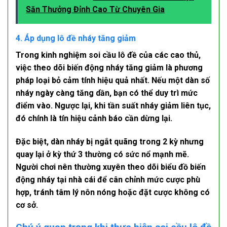
Săn Thưởng Đỉnh Cao Từ Chuyên Gia
4. Áp dụng lô đề nháy tăng giảm
Trong
kinh nghiệm soi cầu lô đề
của các cao thủ,
việc theo dõi biến động nháy tăng giảm là phương
pháp loại bỏ cảm tính hiệu quả nhất. Nếu một dàn số
nháy ngày càng tăng dần, bạn có thể duy trì mức
điểm vào. Ngược lại, khi tần suất nháy giảm liên tục,
đó chính là tín hiệu cảnh báo cần dừng lại.
Đặc biệt, dàn nháy bị ngắt quãng trong 2 kỳ nhưng
quay lại ở kỳ thứ 3 thường có sức nổ mạnh mẽ.
Người chơi nên thường xuyên theo dõi biểu đồ biến
động nháy tại nhà cái để cân chỉnh mức cược phù
hợp, tránh tâm lý nôn nóng hoặc đặt cược không có
cơ sở.