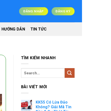
ĐĂNG NHẬP
ĐĂNG KÝ
HƯỚNG DẪN
TIN TỨC
TÌM KIẾM NHANH
BÀI VIẾT MỚI
KK55 Có Lừa Đảo
Không? Giải Mã Tin