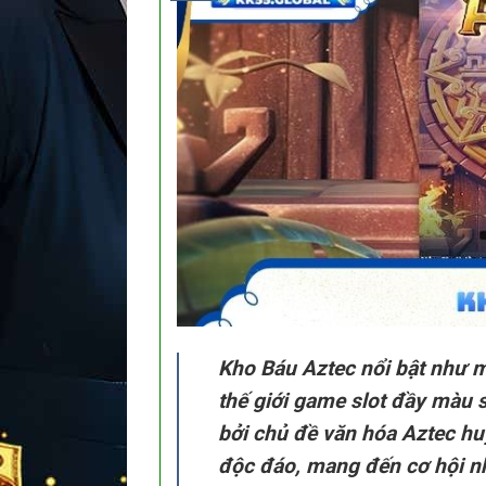
Kho Báu Aztec
nổi bật như m
thế giới game slot đầy màu 
bởi chủ đề văn hóa Aztec hu
độc đáo, mang đến cơ hội n