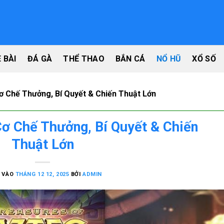
 BÀI
ĐÁ GÀ
THỂ THAO
BẮN CÁ
NỔ HŨ
XỔ SỐ
ơ Chế Thưởng, Bí Quyết & Chiến Thuật Lớn
ơ Chế Thưởng, Bí Quyết & Chiến
Thuật Lớn
 VÀO
THÁNG 12 12, 2025
BỞI
ADMIN