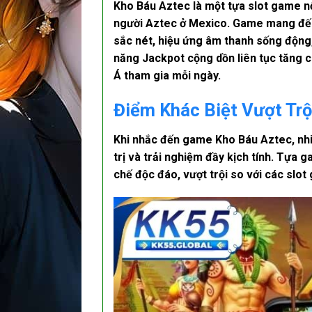
Kho Báu Aztec
là một tựa
slot game
nổ
người Aztec ở Mexico. Game mang đến
sắc nét, hiệu ứng âm thanh sống động, 
năng Jackpot cộng dồn liên tục tăng 
Á tham gia mỗi ngày.
Điểm Khác Biệt Vượt Tr
Khi nhắc đến
game Kho Báu Aztec
, n
trị và trải nghiệm đầy kịch tính. Tựa
chế độc đáo, vượt trội so với các slot