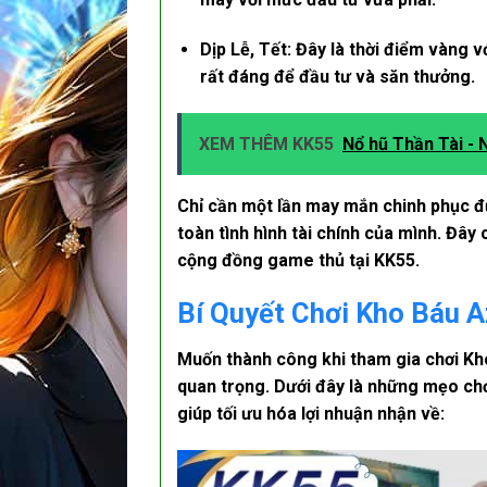
Dịp Lễ, Tết:
Đây là thời điểm vàng v
rất đáng để đầu tư và săn thưởng.
XEM THÊM KK55
Nổ hũ Thần Tài -
Chỉ cần một lần may mắn chinh phục 
toàn tình hình tài chính của mình. Đây
cộng đồng game thủ tại KK55.
Bí Quyết Chơi Kho Báu A
Muốn thành công khi tham gia
chơi Kh
quan trọng. Dưới đây là những mẹo chơ
giúp tối ưu hóa lợi nhuận nhận về: