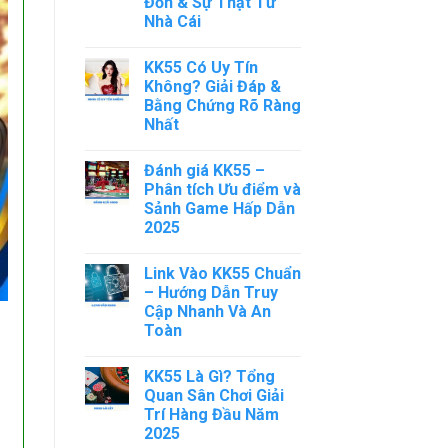
Đồn & Sự Thật Từ
Nhà Cái
Không
có
KK55 Có Uy Tín
bình
luận
Không? Giải Đáp &
ở
Bằng Chứng Rõ Ràng
KK55
Có
Nhất
Lừa
Đảo
Không
Không?
có
Đánh giá KK55 –
Giải
bình
Mã
luận
Phân tích Ưu điểm và
ở
Tin
Sảnh Game Hấp Dẫn
KK55
Đồn
Có
&
2025
Uy
Sự
Tín
Không
Thật
Không?
có
Từ
Link Vào KK55 Chuẩn
Giải
bình
Nhà
Đáp
luận
Cái
– Hướng Dẫn Truy
ở
&
Cập Nhanh Và An
Đánh
Bằng
giá
Chứng
Toàn
KK55
Rõ
–
Không
Ràng
Phân
có
Nhất
KK55 Là Gì? Tổng
tích
bình
Ưu
luận
Quan Sân Chơi Giải
ở
điểm
Trí Hàng Đầu Năm
Link
và
Vào
Sảnh
2025
KK55
Game