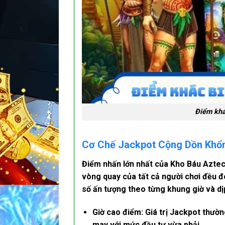
Điểm khá
Cơ Chế Jackpot Cộng Dồn Khổ
Điểm nhấn lớn nhất của
Kho Báu Azte
vòng quay của tất cả người chơi đều 
số ấn tượng theo từng khung giờ và dịp
Giờ cao điểm:
Giá trị Jackpot thườn
may với mức đầu tư vừa phải.