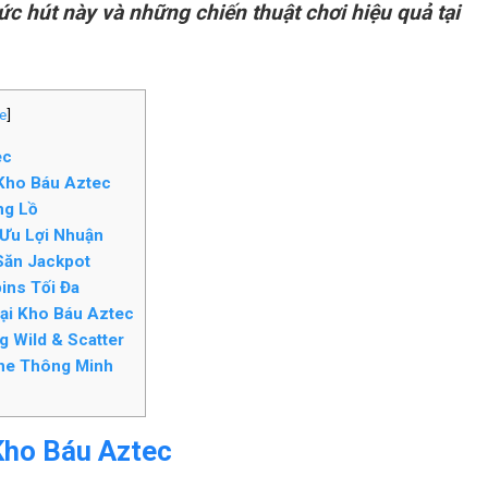
c hút này và những chiến thuật chơi hiệu quả tại
e
]
ec
 Kho Báu Aztec
ng Lồ
 Ưu Lợi Nhuận
Săn Jackpot
ins Tối Đa
ại Kho Báu Aztec
g Wild & Scatter
ine Thông Minh
 Kho Báu Aztec