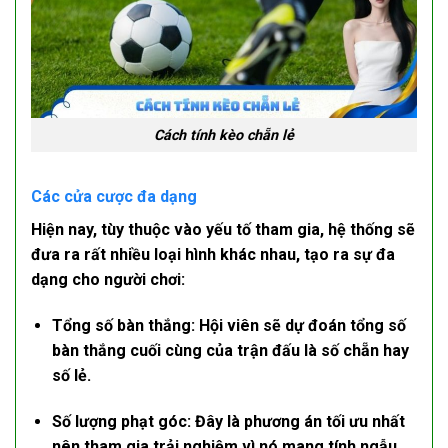
Cách tính kèo chẵn lẻ
Các cửa cược đa dạng
Hiện nay, tùy thuộc vào yếu tố tham gia, hệ thống sẽ
đưa ra rất nhiều loại hình khác nhau, tạo ra sự đa
dạng cho người chơi:
Tổng số bàn thắng:
Hội viên sẽ dự đoán tổng số
bàn thắng cuối cùng của trận đấu là số chẵn hay
số lẻ.
Số lượng phạt góc:
Đây là phương án tối ưu nhất
nên tham gia trải nghiệm vì nó mang tính ngẫu