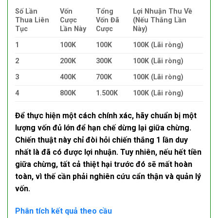
Số Lần
Vốn
Tổng
Lợi Nhuận Thu Về
Thua Liên
Cược
Vốn Đã
(Nếu Thắng Lần
Tục
Lần Này
Cược
Này)
1
100K
100K
100K (Lãi ròng)
2
200K
300K
100K (Lãi ròng)
3
400K
700K
100K (Lãi ròng)
4
800K
1.500K
100K (Lãi ròng)
Để thực hiện một cách chính xác, hãy chuẩn bị một
lượng vốn đủ lớn để hạn chế dừng lại giữa chừng.
Chiến thuật này chỉ đòi hỏi chiến thắng 1 lần duy
nhất là đã có được lợi nhuận. Tuy nhiên, nếu hết tiền
giữa chừng, tất cả thiệt hại trước đó sẽ mất hoàn
toàn, vì thế cần phải nghiên cứu cẩn thận và quản lý
vốn.
Phân tích kết quả theo cầu