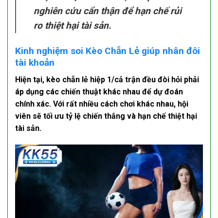
nghiên cứu cẩn thận để hạn chế rủi
ro thiệt hại tài sản.
Kinh nghiệm soi Kèo Chẵn Lẻ giúp nhân đôi
tài khoản
Hiện tại,
kèo chẵn lẻ
hiệp 1/cả trận đều đòi hỏi phải
áp dụng các chiến thuật khác nhau để dự đoán
chính xác. Với rất nhiều cách chơi khác nhau, hội
viên sẽ tối ưu tỷ lệ chiến thắng và hạn chế thiệt hại
tài sản.