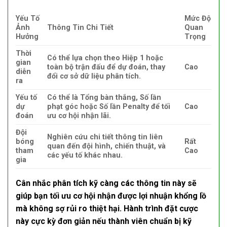
Yếu Tố
Mức Độ
Ảnh
Thông Tin Chi Tiết
Quan
Hưởng
Trọng
Thời
Có thể lựa chọn theo Hiệp 1 hoặc
gian
toàn bộ trận đấu để dự đoán, thay
Cao
diễn
đổi cơ sở dữ liệu phân tích.
ra
Yếu tố
Có thể là Tổng bàn thắng, Số lần
dự
phạt góc hoặc Số lần Penalty để tối
Cao
đoán
ưu cơ hội nhận lãi.
Đội
Nghiên cứu chi tiết thông tin liên
bóng
Rất
quan đến đội hình, chiến thuật, và
tham
Cao
các yếu tố khác nhau.
gia
Cân nhắc phân tích kỹ càng các thông tin này sẽ
giúp bạn tối ưu cơ hội nhận được lợi nhuận khổng lồ
mà không sợ rủi ro thiệt hại. Hành trình đặt cược
này cực kỳ đơn giản nếu thành viên chuẩn bị kỹ