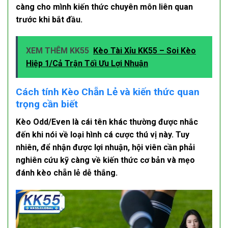
càng cho mình kiến thức chuyên môn liên quan
trước khi bắt đầu.
XEM THÊM KK55
Kèo Tài Xỉu KK55 – Soi Kèo
Hiệp 1/Cả Trận Tối Ưu Lợi Nhuận
Cách tính Kèo Chẵn Lẻ và kiến thức quan
trọng cần biết
Kèo Odd/Even
là cái tên khác thường được nhắc
đến khi nói về loại hình cá cược thú vị này. Tuy
nhiên, để nhận được lợi nhuận, hội viên cần phải
nghiên cứu kỹ càng về kiến thức cơ bản và mẹo
đánh kèo chẵn lẻ dễ thắng.