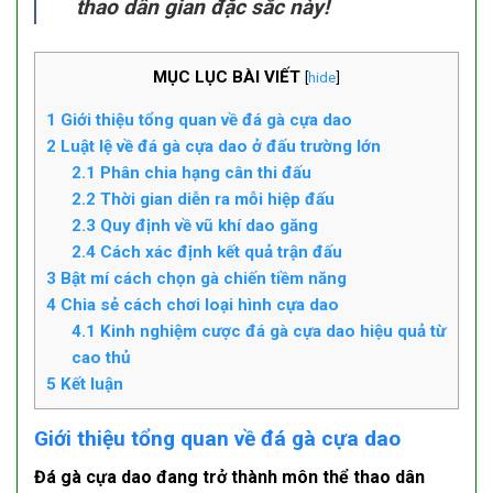
thao dân gian đặc sắc này!
MỤC LỤC BÀI VIẾT
[
hide
]
1
Giới thiệu tổng quan về đá gà cựa dao
2
Luật lệ về đá gà cựa dao ở đấu trường lớn
2.1
Phân chia hạng cân thi đấu
2.2
Thời gian diễn ra mỗi hiệp đấu
2.3
Quy định về vũ khí dao găng
2.4
Cách xác định kết quả trận đấu
3
Bật mí cách chọn gà chiến tiềm năng
4
Chia sẻ cách chơi loại hình cựa dao
4.1
Kinh nghiệm cược đá gà cựa dao hiệu quả từ
cao thủ
5
Kết luận
Giới thiệu tổng quan về đá gà cựa dao
Đá gà cựa dao
đang trở thành môn thể thao dân