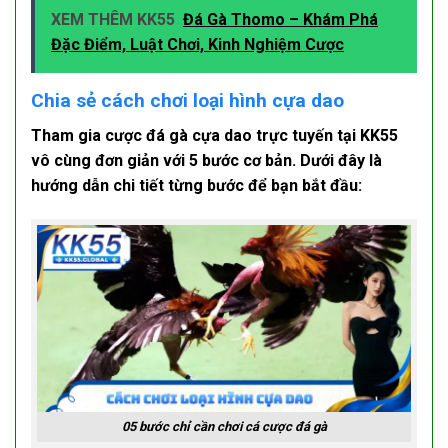
XEM THÊM KK55
Đá Gà Thomo – Khám Phá
Đặc Điểm, Luật Chơi, Kinh Nghiệm Cược
Chia sẻ cách chơi loại hình cựa dao
Tham gia cược
đá gà cựa dao
trực tuyến tại KK55
vô cùng đơn giản với 5 bước cơ bản. Dưới đây là
hướng dẫn chi tiết từng bước để bạn bắt đầu:
05 bước chỉ cần chơi cá cược đá gà