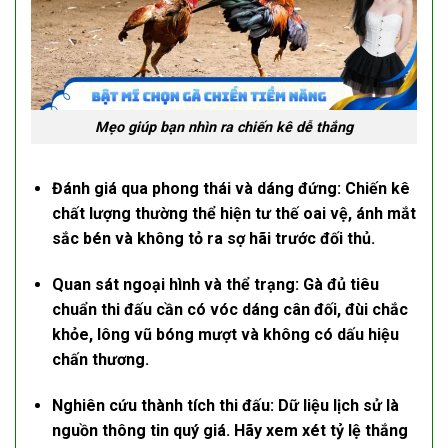
Mẹo giúp bạn nhìn ra chiến kê dễ thắng
Đánh giá qua phong thái và dáng đứng:
Chiến kê
chất lượng thường thể hiện tư thế oai vệ, ánh mắt
sắc bén và không tỏ ra sợ hãi trước đối thủ.
Quan sát ngoại hình và thể trạng:
Gà đủ tiêu
chuẩn thi đấu cần có vóc dáng cân đối, đùi chắc
khỏe, lông vũ bóng mượt và không có dấu hiệu
chấn thương.
Nghiên cứu thành tích thi đấu:
Dữ liệu lịch sử là
nguồn thông tin quý giá. Hãy xem xét tỷ lệ thắng